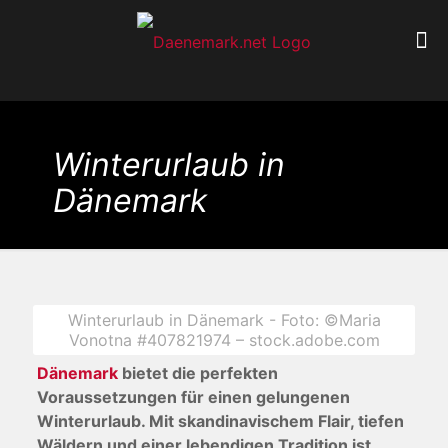
Winterurlaub in
Dänemark
Winterurlaub in Dänemark - Foto: ©Maria
Vonotna #407821974 – stock.adobe.com
Dänemark
bietet die perfekten
Voraussetzungen für einen gelungenen
Winterurlaub. Mit skandinavischem Flair, tiefen
Wäldern und einer lebendigen Tradition ist