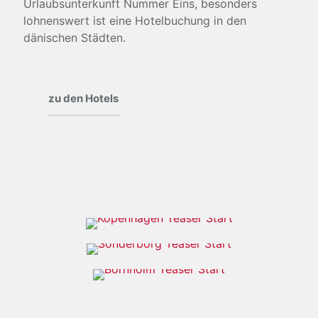
Urlaubsunterkunft Nummer Eins, besonders
lohnenswert ist eine Hotelbuchung in den
dänischen Städten.
zu den Hotels
DIE DÄNISCHE HAUPTSTADT
Kopenhagen
JUWEL IN SÜDJÜTLAND
WEISSE STRÄNDE UND FELSIGE K
Sønderborg
LIPPEN
Bornholm