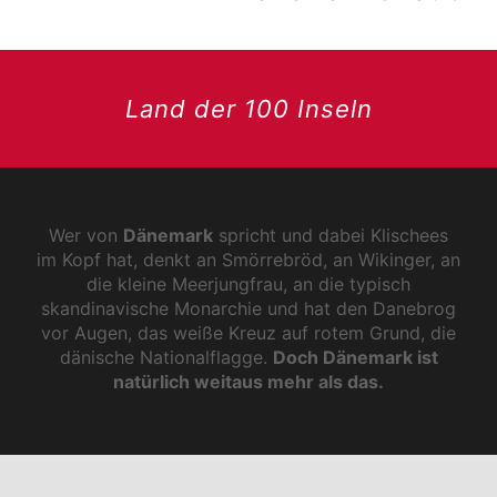
Land der 100 Inseln
Wer von
Dänemark
spricht und dabei Klischees
im Kopf hat, denkt an Smörrebröd, an Wikinger, an
die kleine Meerjungfrau, an die typisch
skandinavische Monarchie und hat den Danebrog
vor Augen, das weiße Kreuz auf rotem Grund, die
dänische Nationalflagge.
Doch Dänemark ist
natürlich weitaus mehr als das.