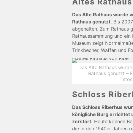
Altes Rathaus
Das Alte Rathaus wurde v
Rathaus genutzt.
Bis 2007
abgehalten. Zum Rathaus g
Rathaussammlung und ein 
Museum zeigt Normalmaße,
Trinkbecher, Waffen und Fo
Das Alte Rathaus wurde
Rathaus genutzt – 
sto
Schloss Ribe
Das Schloss Riberhus wurd
königliche Burg errichtet 
zerstört.
Heute können Bes
die in den 1940er Jahren r