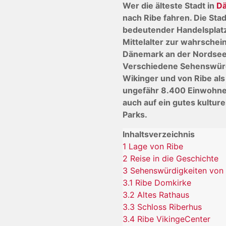
Wer die älteste Stadt in
D
nach Ribe fahren. Die Sta
bedeutender Handelsplatz
Mittelalter zur wahrschein
Dänemark an der Nordsee
Verschiedene Sehenswürdi
Wikinger und von Ribe als 
ungefähr 8.400 Einwohner
auch auf ein gutes kultur
Parks.
Inhaltsverzeichnis
1
Lage von Ribe
2
Reise in die Geschichte
3
Sehenswürdigkeiten von 
3.1
Ribe Domkirke
3.2
Altes Rathaus
3.3
Schloss Riberhus
3.4
Ribe VikingeCenter