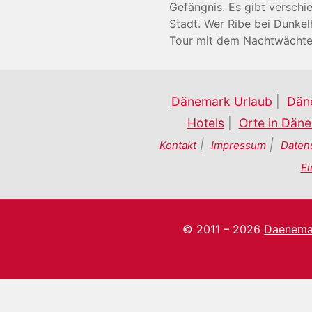
Gefängnis. Es gibt versch
Stadt. Wer Ribe bei Dunkel
Tour mit dem Nachtwächter
Dänemark Urlaub
|
Dän
Hotels
|
Orte in Dän
|
|
Kontakt
Impressum
Daten
Ei
© 2011 – 2026
Daenema