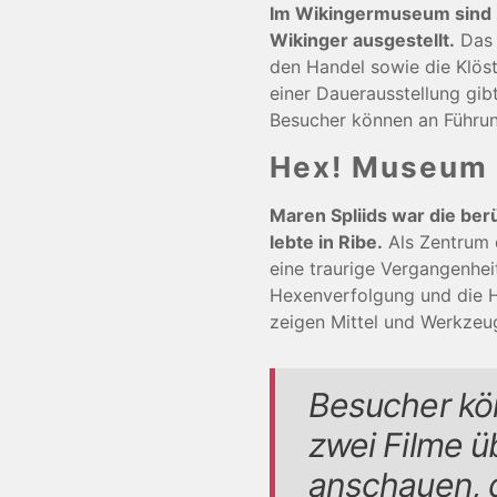
Im Wikingermuseum sind z
Wikinger ausgestellt.
Das 
den Handel sowie die Klöst
einer Dauerausstellung gib
Besucher können an Führun
Hex! Museum 
Maren Spliids war die b
lebte in Ribe.
Als Zentrum 
eine traurige Vergangenhei
Hexenverfolgung und die 
zeigen Mittel und Werkzeu
Besucher kö
zwei Filme ü
anschauen, 