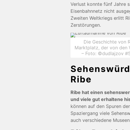
Verlust konnte fünf Jahre 
Eisenbahnnetz nicht ausge
Zweiten Weltkriegs erlitt 
Zerstörungen.
Die Geschichte von R
Marktplatz, der von den
– Foto: ©dudlajzov 
Sehenswürdi
Ribe
Ribe hat einen sehenswert
und viele gut erhaltene h
können auf den Spuren der
Spaziergang viele Sehensw
auch verschiedene Museen 