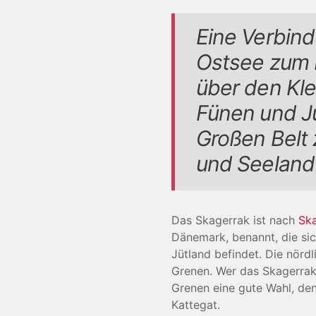
Eine Verbin
Ostsee zum K
über den Kle
Fünen und J
Großen Belt
und Seeland
Das Skagerrak ist nach
Sk
Dänemark, benannt, die si
Jütland befindet. Die nördl
Grenen. Wer das Skagerrak 
Grenen eine gute Wahl, den
Kattegat.