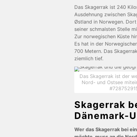
Das Skagerrak ist 240 Kilo
Ausdehnung zwischen Skag
Østland in Norwegen. Dort 
seiner schmalsten Stelle m
Zur norwegischen Küste hin
Es hat in der Norwegischen
700 Metern. Das Skagerrak 
ziemlich tief.
Das Skagerrak ist der we
Nord- und Ostsee mitei
#728752915
Skagerrak b
Dänemark-U
Wer das Skagerrak bei e
möchte, muss an die Nord