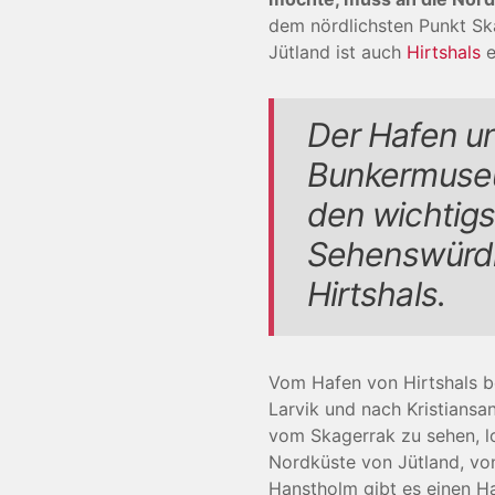
dem nördlichsten Punkt Sk
Jütland ist auch
Hirtshals
e
Der Hafen u
Bunkermuse
den wichtig
Sehenswürdi
Hirtshals.
Vom Hafen von Hirtshals 
Larvik und nach Kristiansa
vom Skagerrak zu sehen, lo
Nordküste von Jütland, vo
Hanstholm gibt es einen Ha