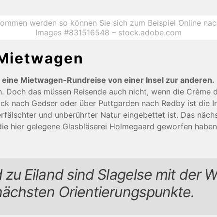
rnommen werden so können Sie sich zum Beispiel Online n
Images #831516548 – stock.adobe.com
 Mietwagen
t eine Mietwagen-Rundreise von einer Insel zur anderen.
men. Doch das müssen Reisende auch nicht, wenn die Crème 
ock nach Gedser oder über Puttgarden nach Rødby ist die I
fälschter und unberührter Natur eingebettet ist. Das nächste
 die hier gelegene Glasbläserei Holmegaard geworfen habe
d zu Eiland sind Slagelse mit der 
 nächsten Orientierungspunkte.