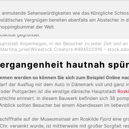
ich anmutende Sehenswürdigkeiten wie das Königliche Schlo
ätisches Vergnügen bereiten ebenfalls ein Abstecher in di
Shoppingbummel der Welt.
uptstadt Kopenhagen, in der Besucher zu jeder Zeit und an 
©Martina_priel/Wirestock Creators #494502916 – stock.ad
-Vergangenheit hautnah spü
ommen werden so können Sie sich zum Beispiel Online 
rf der Ausflug mit dem Auto in Dänemark voll und ganz im
oder Puttgarden ist die einstige dänische Hauptstadt
Rosk
schichte erinnert. In diesem Bauwerk befinden sich 38 pom
nblick sollten Besucher bei einem Abendessen im liebevoll 
schiffhalle auf der Museumsinsel am Roskilde Fjord eine gr
hr. versenkt wurde, ist mittlerweile mit großer Sorgfalt re