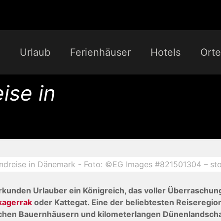
Urlaub
Ferienhäuser
Hotels
Orte
ise in
ndreise in Dänemark - Foto: ©EG Images #821501304 – st
kunden Urlauber ein Königreich, das voller Überraschun
kagerrak
oder Kattegat. Eine der beliebtesten Reiseregion
schen Bauernhäusern und kilometerlangen Dünenlandschaf